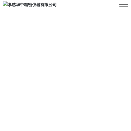
孝感华中精密仪器有限公司
孝感华中精密仪器有限公司隶属于中国兵器装备集团下属湖
北华中光电科技有限公司(国营第238厂)，长期致力于经典
光学检测仪器、数字化智能化检测设备、高端自动化在线检
测系统、光电检测系统集成定制服务。拥有集创新研发、设
计开发、配套生产、销售与技术服务为一体的完整业务体
系。专注于白光、微光、红外、激光等产品检测领域，深耕
光学检测、光电装备实验室、光电装备在线检测三大板块，
MORE ⇀